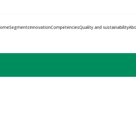
ome
Segments
Innovation
Competencies
Quality and sustainability
Abo