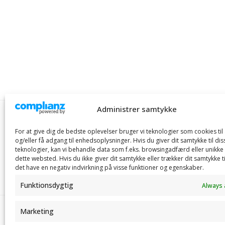
Administrer samtykke
For at give dig de bedste oplevelser bruger vi teknologier som cookies ti
og/eller få adgang til enhedsoplysninger. Hvis du giver dit samtykke til dis
teknologier, kan vi behandle data som f.eks. browsingadfærd eller unikke 
dette websted. Hvis du ikke giver dit samtykke eller trækker dit samtykke t
det have en negativ indvirkning på visse funktioner og egenskaber.
Funktionsdygtig
Always 
©
AVK Plast
| Alle rettigheder forbeholdes
Marketing