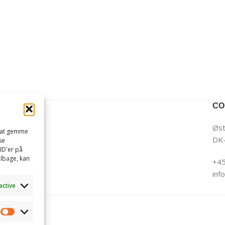
CO
Øst
l at gemme
DK-
se
ID'er på
ilbage, kan
+45
inf
active
Marketing