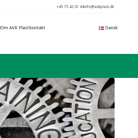
+45 75 42 01 44
info@avkplast.dk
d
Om AVK Plast
Kontakt
Dansk