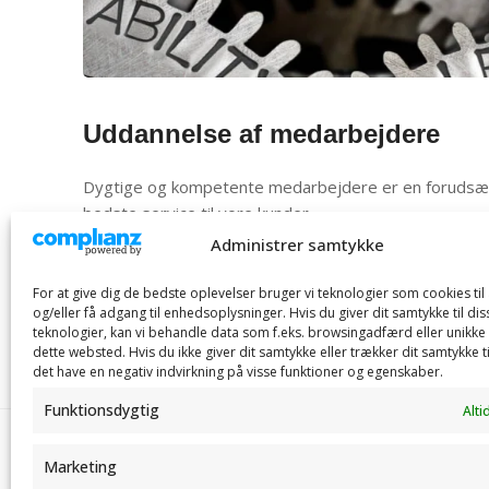
Uddannelse af medarbejdere
Dygtige og kompetente medarbejdere er en forudsæt
bedste service til vore kunder.
Administrer samtykke
Vi arbejder derfor løbende med uddannelse og videreu
medarbejdere, ligesom vi selv tager ansvar og udda
For at give dig de bedste oplevelser bruger vi teknologier som cookies ti
værktøjsmagere.
og/eller få adgang til enhedsoplysninger. Hvis du giver dit samtykke til dis
teknologier, kan vi behandle data som f.eks. browsingadfærd eller unikke 
dette websted. Hvis du ikke giver dit samtykke eller trækker dit samtykke t
det have en negativ indvirkning på visse funktioner og egenskaber.
Funktionsdygtig
Alti
Marketing