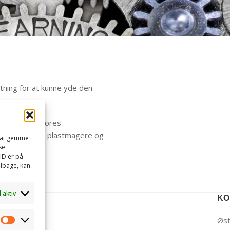
ning for at kunne yde den
dvikling af vores
nner både nye plastmagere og
l at gemme
se
ID'er på
ilbage, kan
d aktiv
KO
Øst
Marketing