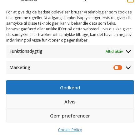
Kvaliteten sikres gennem faste processer og målinger.
For at give dig de bedste oplevelser bruger vi teknologier som cookies
til at gemme og/eller få adgang til enhedsoplysninger. Hvis du giver dit
samtykke til disse teknologier, kan vi behandle data som f.eks.
browsingadfærd eller unikke ID'er på dette websted. Hvis du ikke giver
dit samtykke eller trækker dit samtykke tilbage, kan det have en negativ
indvirkning på visse funktioner og egenskaber.
Funktionsdygtig
Altid aktiv
Marketing
Marketi
Godkend
KONTAKT
Afvis
ÅBNINGSTIDER
Gem præferencer
©
AVK Plast
| Alle rettigheder forbeholdes
Cookie Policy
Web af
Ribe Mediehus