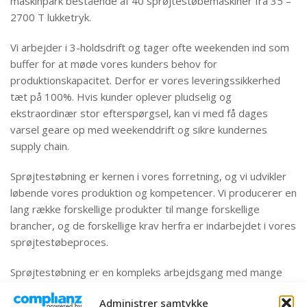
maskinpark bestående af 40 sprøjtestøbemaskiner fra 35 –
2700 T lukketryk.
Vi arbejder i 3-holdsdrift og tager ofte weekenden ind som
buffer for at møde vores kunders behov for
produktionskapacitet. Derfor er vores leveringssikkerhed
tæt på 100%. Hvis kunder oplever pludselig og
ekstraordinær stor efterspørgsel, kan vi med få dages
varsel geare op med weekenddrift og sikre kundernes
supply chain.
Sprøjtestøbning er kernen i vores forretning, og vi udvikler
løbende vores produktion og kompetencer. Vi producerer en
lang række forskellige produkter til mange forskellige
brancher, og de forskellige krav herfra er indarbejdet i vores
sprøjtestøbeproces.
Sprøjtestøbning er en kompleks arbejdsgang med mange
variabler, og derfor har vi løbende prøvekørsler, hvor
Administrer samtykke
produktion og emner optimeres til fordel for vores kunder.