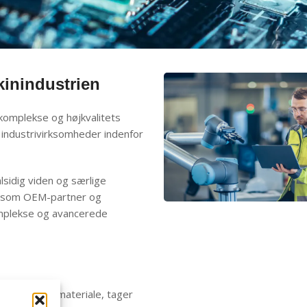
kinindustrien
, komplekse og højkvalitets
 industrivirksomheder indenfor
sidig viden og særlige
t som OEM-partner og
komplekse og avancerede
t rette plastmateriale, tager