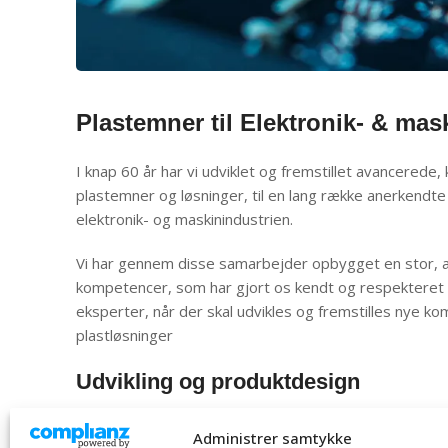
Plastemner til Elektronik- & mas
I knap 60 år har vi udviklet og fremstillet avancerede
plastemner og løsninger, til en lang række anerkendte
elektronik- og maskinindustrien.
Vi har gennem disse samarbejder opbygget en stor, al
kompetencer, som har gjort os kendt og respektere
eksperter, når der skal udvikles og fremstilles nye 
plastløsninger
Udvikling og produktdesign
Udvikling af det optimale produktdesign, og valg af de
Administrer samtykke