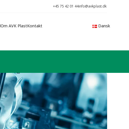
+45 75 42 01 44
info@avkplast.dk
d
Om AVK Plast
Kontakt
Dansk